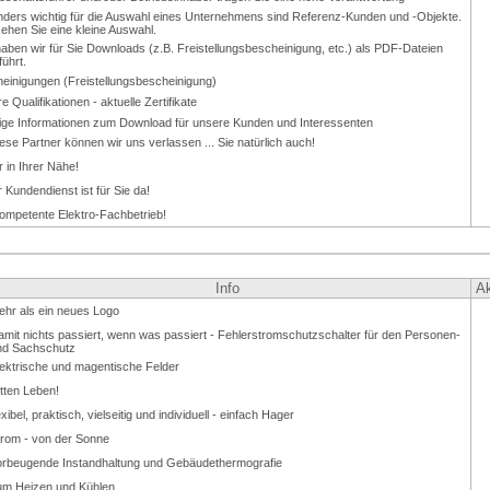
ders wichtig für die Auswahl eines Unternehmens sind Referenz-Kunden und -Objekte.
sehen Sie eine kleine Auswahl.
haben wir für Sie Downloads (z.B. Freistel­lungsbe­scheinigung, etc.) als PDF-Dateien
führt.
einigungen (Freistel­lungsbe­scheinigung)
 Qualifikationen - aktuelle Zertifikate
ige Informationen zum Download für unsere Kunden und Interessenten
iese Partner können wir uns verlassen ... Sie natürlich auch!
 in Ihrer Nähe!
 Kundendienst ist für Sie da!
ompetente Elektro-Fachbetrieb!
Info
Ak
ehr als ein neues Logo
mit nichts passiert, wenn was passiert - Fehler­strom­schutz­schalter für den Personen-
nd Sachschutz
lektrische und magentische Felder
tten Leben!
exibel, praktisch, vielseitig und individuell - einfach Hager
trom - von der Sonne
r­beu­gende Instand­haltung und Gebäude­thermo­grafie
um Heizen und Kühlen