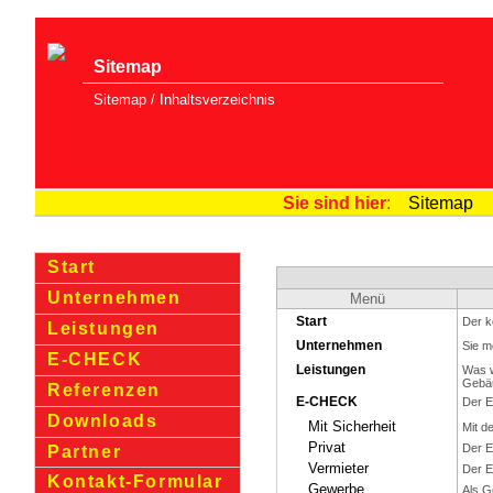
Sitemap
Sitemap / Inhaltsver­zeichnis
Sie sind hier
:
Sitemap
Start
Unternehmen
Menü
Start
Der k
Leistungen
Unternehmen
Sie m
E-CHECK
Leistungen
Was w
Gebäu
Referenzen
E-CHECK
Der E
Downloads
Mit Sicherheit
Mit d
Privat
Der E
Partner
Vermieter
Der E
Kontakt-Formular
Gewerbe
Als G