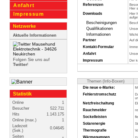
Referenzen
Beson
Anfahrt
Hier 
Downloads
Impressum
Hier 
aufge
Bescheinigungen
Besch
Netzwerke
Qualifikationen
Unsere
Informationen
Wicht
Aktuelle Informationen
Partner
Auf d
Kontakt-Formular
Immer
Anfahrt
Unser
Folgen Sie uns auf
Impressum
Der k
Twitter
!
Themen (Info-Boxen)
Die neue e-Marke:
M
Statistik
Fehler­strom­schutz
Da
u
Online
1
Netzf­reischaltung
E
Besucher
522.711
Rauchmelder
re
Hits
1.143.175
Sockelleisten
fl
Online (max.)
1
Solarenergie
S
Ladezeit
0.04645
(Sek.)
Thermografie
Vo
Seiten
Wärmepumpen
z