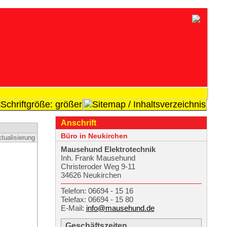
Anschrift
Büro in Neukirchen
tualisierung
Mausehund Elekt­rotechnik
Inh. Frank Mausehund
Christeroder Weg 9-11
34626 Neukirchen
Telefon: 06694 - 15 16
Telefax: 06694 - 15 80
E-Mail:
info@mausehund.de
Geschäftszeiten