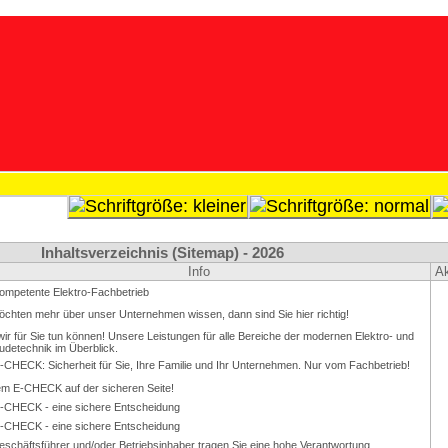
Inhaltsver­zeichnis (Sitemap) - 2026
Info
Ak
ompetente Elektro-Fachbetrieb
öchten mehr über unser Unternehmen wissen, dann sind Sie hier richtig!
ir für Sie tun können! Unsere Leistungen für alle Bereiche der modernen Elektro- und
detechnik im Überblick.
-CHECK: Sicherheit für Sie, Ihre Familie und Ihr Unternehmen. Nur vom Fachbetrieb!
em E-CHECK auf der sicheren Seite!
-CHECK - eine sichere Entscheidung
-CHECK - eine sichere Entscheidung
eschäftsführer und/oder Betriebsin­haber tragen Sie eine hohe Verantwortung