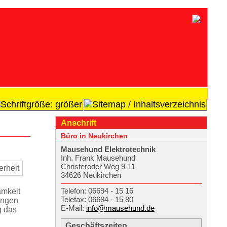
Anschrift
Büro in Neukirchen
Mausehund Elekt­rotechnik
Inh. Frank Mausehund
Christeroder Weg 9-11
34626 Neukirchen
Telefon: 06694 - 15 16
amkeit
Telefax: 06694 - 15 80
ungen
E-Mail:
info@mausehund.de
g das
Geschäftszeiten