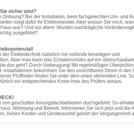
 Sie sicher sind?
 in Ordnung? Bei der Installation, beim fachgerechten Um- und 
eiten sorgt dafür Ihr Elekt­romeister. Aber wissen Sie noch, wan
em Haus war? Und vor allem: Wurden nachträgliche Veränderung
richtig ausgeführt?
isikopotenzial!
der Elekt­rotechnik natürlich nie vollends beseitigen und
eßen. Aber man kann das Schadens­risiko auf ein überschaubar
Wie das geht? Durch Vorbeugung! Mit regelmäßigen Überprüfu
d -instal­lationen bekommen Sie den unsichtbaren Strom in den G
lener Prüffristen finden Sie unter dem unten stehenden Link. S
rlich ein entsprec­hendes Know-how des Prüfers voraus.
CHECK!
r von geschulten Innungs­fachbe­trieben durchgeführt. So erhalt
n Haus, Wohnung und Betrieb. Informieren Sie sich jetzt und die 
en, hohen Kosten und Geräteausfall gehört der Vergangenheit a