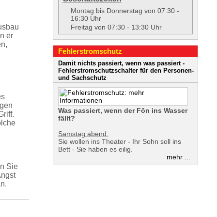
Montag bis Donnerstag von 07:30 -
16:30 Uhr
Ausbau
Freitag von 07:30 - 13:30 Uhr
n er
en,
Fehler­strom­schutz
Damit nichts passiert, wenn was passiert -
Fehler­strom­schutz­schalter für den Personen-
und Sachschutz
es
ngen
Was passiert, wenn der Fön ins Wasser
riff.
fällt?
olche
Samstag abend:
Sie wollen ins Theater - Ihr Sohn soll ins
Bett - Sie haben es eilig.
mehr ...
en Sie
Angst
n.