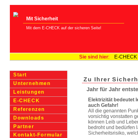
Mit Sicherheit
Mit dem E-CHECK auf der sicheren Seite!
Sie sind hier
:
E-CHECK
Start
Zu Ihrer Sicherh
Unternehmen
Jahr für Jahr entst
Leistungen
Elektrizität bedeutet l
E-CHECK
auch Gefahr!
Referenzen
All die genannten Pun
vorsichtig vonstatten 
Downloads
können Leib und Leben
Partner
bedroht und bedürfen 
Sicher­heits­risiko, we
Kontakt-Formular