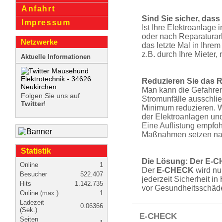
Anfahrt
Sind Sie sicher, dass
Impressum
Ist Ihre Elektroanlage
oder nach Reparaturar­b
Netzwerke
das letzte Mal in Ihr
z.B. durch Ihre Mieter, 
Aktuelle Informationen
Reduzieren Sie das R
Man kann die Gefahren 
Folgen Sie uns auf
Stromunfälle ausschli
Twitter
!
Minimum reduzieren. 
der Elekt­roan­lagen un
Eine Auflistung empfoh
Maßnahmen setzen natü
Statistik
Die Lösung: Der E-
Online
1
Der
E-CHECK
wird nu
Besucher
522.407
jederzeit Sicherheit i
Hits
1.142.735
vor Gesun­dheitsschäd
Online (max.)
1
Ladezeit
0.06366
(Sek.)
E-CHECK
Seiten