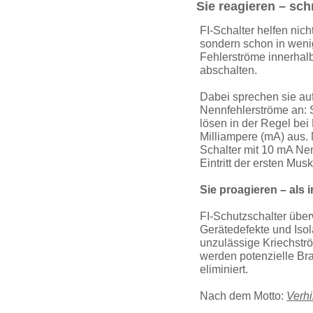
Sie reagieren – sch
FI-Schalter helfen nicht
sondern schon in weni
Fehlerströme innerhal
abschalten.
Dabei sprechen sie auf 
Nennfehlerströme an: S
lösen in der Regel bei
Milliampere (mA) aus.
Schalter mit 10 mA Ne
Eintritt der ersten Mus
Sie proagieren – als 
FI-Schutz­schalter üb
Gerätedefekte und Isola
unzulässige Kriechströ
werden potenzielle Br
eliminiert.
Nach dem Motto:
Verhi