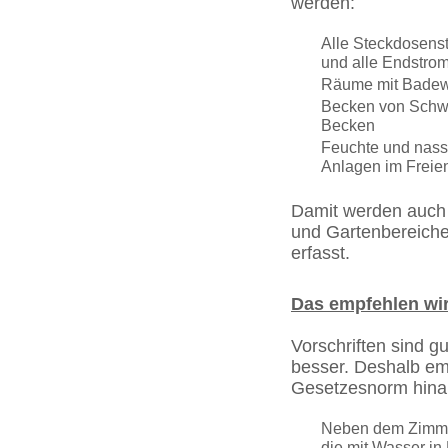
werden:
Alle Steck­dosenst
und alle Endst­ro
Räume mit Bade
Becken von Schw
Becken
Feuchte und nas
Anlagen im Freie
Damit werden auc
und Gartenbe­reich
erfasst.
Das empfehlen wir
Vorschriften sind gu
besser. Deshalb em
Gesetzesnorm hina
Neben dem Zimmer
die mit Wasser i