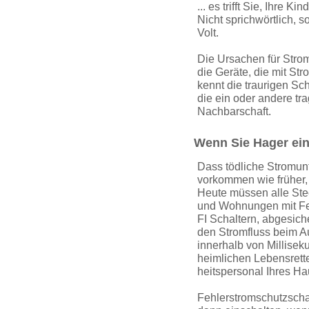
... es trifft Sie, Ihre K
Nicht sprichwörtlich, 
Volt.
Die Ursachen für Strom
die Geräte, die mit St
kennt die traurigen Sc
die ein oder andere tr
Nachbarschaft.
Wenn Sie Hager ein
Dass tödliche Stromunf
vorkommen wie früher,
Heute müssen alle Stec
und Wohnungen mit Fehl
FI Schaltern, abgesich
den Stromfluss beim Au
innerhalb von Millisek
heimlichen Lebensrett
heitsper­sonal Ihres H
Fehler­strom­schutz­sch