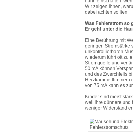
dann einschalten, wen
Wir zeigen Ihnen, war
dabei achten sollten.
Was Fehlerstrom so g
Er geht unter die Haut
Eine Berührung mit We
geringen Stromstärke 
unkontrol­lier­baren Mu
wiederum führt oft zu 
Stromquelle und verlän
50 mA können Verspan
und des Zwerchfells bis
Herzkammer­flimmern ei
von 75 mA kann es zum
Kinder sind meist stär
weil ihre dünnere und
weniger Widerstand en