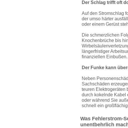
Der Schlag trifft oft d
Auf den Stromschlag fo
der umso härter ausfällt
oder einem Gerüst ste
Die schmerzlichen Fol
Knochenbrüche bis hin
Wirbelsäulenverlet­zung
längerfristiger Arbeits
finanziellen Einbußen.
Der Funke kann über
Neben Personenschäd
Sachschäden erzeugen
teuren Elektrogeräten 
durch kokelnde Kabel 
oder während Sie auße
schnell ein großfläch
Was Fehlerstrom-Sc
unentbehrlich mac