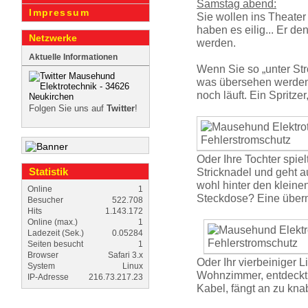
Samstag abend:
Impressum
Sie wollen ins Theater -
haben es eilig... Er den
Netzwerke
werden.
Aktuelle Informationen
Wenn Sie so „unter Str
was übersehen werden:
noch läuft. Ein Spritzer
Folgen Sie uns auf
Twitter
!
Oder Ihre Tochter spiel
Statistik
Stricknadel und geht a
wohl hinter den kleine
Online
1
Steckdose? Eine über
Besucher
522.708
Hits
1.143.172
Online (max.)
1
Ladezeit (Sek.)
0.05284
Seiten besucht
1
Browser
Safari 3.x
Oder Ihr vierbeiniger L
System
Linux
Wohnzimmer, entdeckt 
IP-Adresse
216.73.217.23
Kabel, fängt an zu knab