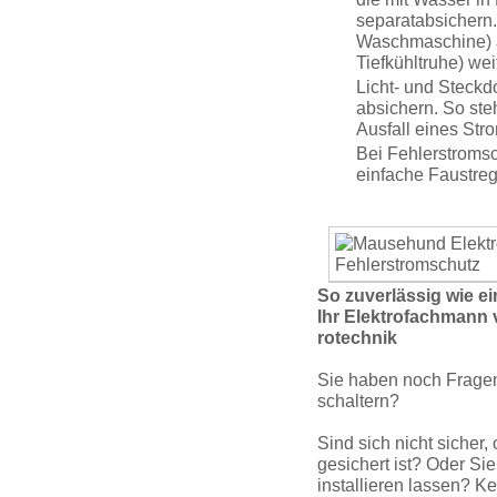
separatab­sichern. 
Waschmaschine) au
Tiefkühltruhe) weit
Licht- und Steck­d
absichern. So ste
Ausfall eines Str
Bei Fehler­strom­sc
einfache Faustreg
So zuverlässig wie ei
Ihr Elekt­rofachmann
rotechnik
Sie haben noch Fragen 
schaltern?
Sind sich nicht sicher
gesichert ist? Oder Si
installieren lassen? K