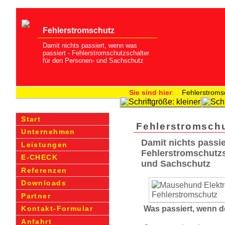
Fehler­strom­schutz
Damit nichts passiert, wenn was
passiert - Fehler­strom­schutz­schalter
für den Personen- und Sachschutz
Sie sind hier
:
Fehler­strom­
Start
Fehler­strom­sch
Unternehmen
Damit nichts passie
Leistungen
Fehler­strom­schutz
E-CHECK
und Sachschutz
Referenzen
Downloads
Partner
Was passiert, wenn de
Kontakt-Formular
Anfahrt