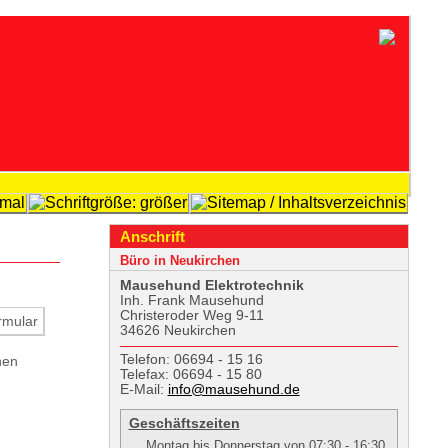
Anschrift
Büro in Neukirchen
Mausehund Elekt­rotechnik
Inh. Frank Mausehund
Christeroder Weg 9-11
34626 Neukirchen
Telefon: 06694 - 15 16
hen
Telefax: 06694 - 15 80
E-Mail:
info@mausehund.de
Geschäftszeiten
Montag bis Donnerstag von 07:30 - 16:30