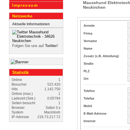
Mausehund Elekt­rotech
Impressum
Neukirchen
Netzwerke
Aktuelle Informationen
Anrede
Firma
Vorname
Folgen Sie uns auf
Twitter
!
Name
Zusatz (z.B. Abteilung)
Straße
PLZ
Statistik
Ort
Online
1
Besucher
522.420
Hits
1.142.750
Telefon
Online (max.)
1
Ladezeit (Sek.)
0.05794
Telefax
Seiten besucht
1
Mobil
Browser
Safari 3.x
System
Macintosh
E-Mail-Adresse
IP-Adresse
216.73.217.72
Internet