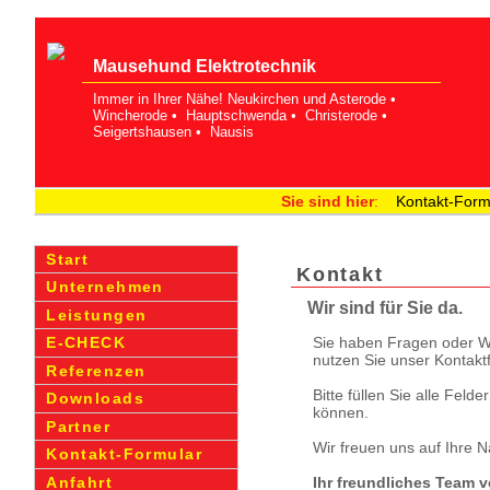
Mausehund Elekt­rotechnik
Immer in Ihrer Nähe! Neukirchen und Asterode •
Wincherode • Hauptschwenda • Christerode •
Seige­rtshausen • Nausis
Sie sind hier
:
Kontakt-Form
Start
Kontakt
Unternehmen
Wir sind für Sie da.
Leistungen
Sie haben Fragen oder 
E-CHECK
nutzen Sie unser Kontaktf
Referenzen
Bitte füllen Sie alle Feld
Downloads
können.
Partner
Wir freuen uns auf Ihre N
Kontakt-Formular
Anfahrt
Ihr freundliches Team 