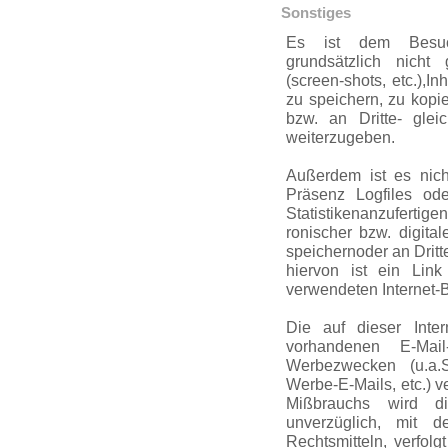
Sonstiges
Es ist dem Besuch
grundsätzlich nicht 
(screen-shots, etc.),Inh
zu speichern, zu kopi
bzw. an Dritte- gle
weiterzugeben.
Außerdem ist es nicht
Präsenz Logfiles od
Statis­tikenan­zufer­tige
ronischer bzw. digita
speichernoder an Dri
hiervon ist ein Link
verwendeten Internet-
Die auf dieser Inter
vorhandenen E-Mai
Werbezwecken (u.a.Se
Werbe-E-Mails, etc.) v
Mißbrauchs wird die
unverzüglich, mit 
Rechtsmitteln, verfol