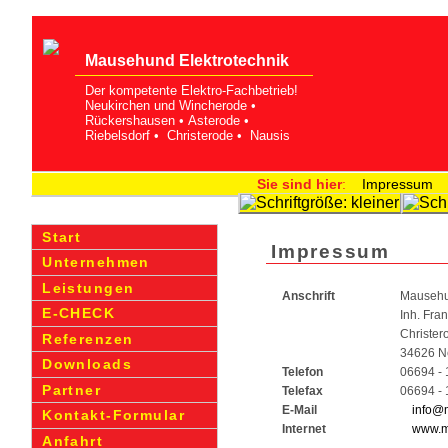
Mausehund Elekt­rotechnik
Der kompetente Elektro-Fachbetrieb!
Neukirchen und Wincherode •
Rückershausen • Asterode •
Riebelsdorf • Christerode • Nausis
Sie sind hier
:
Impressum
Start
Impressum
Unternehmen
Leistungen
Anschrift
Mausehun
E-CHECK
Inh. Fr
Christer
Referenzen
34626 N
Downloads
Telefon
06694 - 
Partner
Telefax
06694 - 
E-Mail
info@
Kontakt-Formular
Internet
www.m
Anfahrt