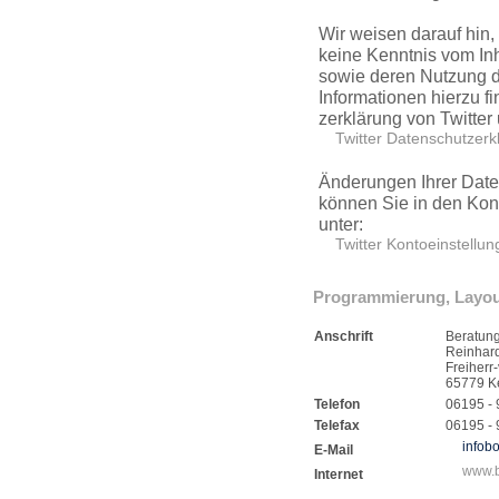
Wir weisen darauf hin, 
keine Kenntnis vom Inh
sowie deren Nutzung du
Informationen hierzu fi
zerklärung von Twitter 
Twitter Daten­schut­zer
Änderungen Ihrer Daten­
können Sie in den Kon
unter:
Twitter Kontoein­stel­lu
Program­mierung, Layo
Anschrift
Beratung
Reinhar
Freiherr
65779 K
Telefon
06195 - 
Telefax
06195 - 
infob
E-Mail
www.b
Internet