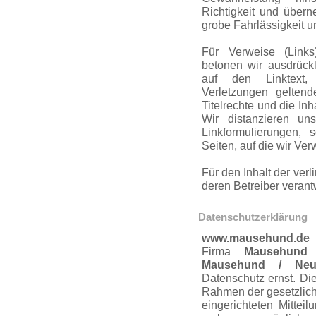
Richtigkeit und übern
grobe Fahrlässigkeit u
Für Verweise (Links
betonen wir ausdrückli
auf den Linktext, 
Verletzungen gelten
Titelrechte und die Inh
Wir distanzieren un
Linkfor­mulierungen, 
Seiten, auf die wir Ve
Für den Inhalt der verl
deren Betreiber verant­
Daten­schut­zerklärung
www.mausehund.de
i
Firma
Mausehund E
Mausehund / Neuk
Datenschutz ernst. Di
Rahmen der gesetzliche
einge­rich­teten Mittei