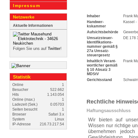
Impressum
Inhaber
Frank M
Netzwerke
Handwer­
Kassel -
Aktuelle Informationen
kskammer
Aufsichtsbehörde
Gewerbe
Umsatzsteuer-
DE 178 
Identifikations­
nummer gemäß §
Folgen Sie uns auf
Twitter
!
27a Umsatz­
steuer­gesetz
Inhaltlich Verant­
Frank M
wort­licher gemäß
§ 10 Absatz 3
MDStV
Statistik
Gerichtsstand
Schwalm
Online
1
Besucher
522.662
Hits
1.143.054
Online (max.)
1
Rechtliche Hinweis
Ladezeit (Sek.)
0.05703
Seiten besucht
1
Haftungsaus­schluss
Browser
Safari 3.x
Wir bieten auf unser
System
Linux
IP-Adresse
216.73.217.54
Wissen nur richtige un
übernehmen jedoch k
Gewährleistung hins