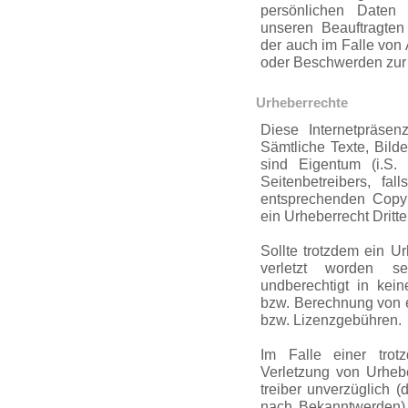
persönlichen Daten
unseren Beauftragte
der auch im Falle von
oder Beschwerden zur 
Urheberrechte
Diese Internetpräsenz 
Sämtliche Texte, Bilde
sind Eigentum (i.S. 
Seitenbe­treibers, fal
entsprec­henden Copyr
ein Urheberrecht Dritte
Sollte trotzdem ein Ur
verletzt worden sei
undberechtigt in ke
bzw. Berechnung von e
bzw. Lizenzgebühren.
Im Falle einer trotz
Verletzung von Urhebe­
treiber unverzüglich (
nach Bekanntwerden) u